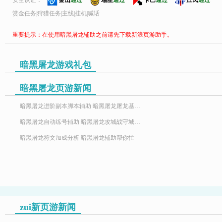
安全认证：
金山
通过
瑞星
通过
卡巴
通过
江民
通过
赏金任务|狩猎任务|主线|挂机|喊话
重要提示：在使用暗黑屠龙辅助之前请先下载新浪页游助手。
暗黑屠龙游戏礼包
暗黑屠龙页游新闻
暗黑屠龙进阶副本脚本辅助 暗黑屠龙屠龙基金玩法详解
暗黑屠龙自动练号辅助 暗黑屠龙攻城战守城攻略
暗黑屠龙符文加成分析 暗黑屠龙辅助帮你忙
zui新页游新闻