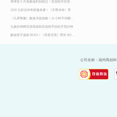
弹弹堂 8 月海量福利别错过！页游助手托管挂机，限定时装轻松到手
2026 九职业传奇新服来袭！《天尊传奇》零氪高效发育，快速玩转霸服
《九界降魔》极速冲战攻略！24 小时不间断堆战力霸服
九曲封神网页游戏借助页游助手轻松开荒封神
解放双手速刷 BOSS！《异兽洪荒》野外 BOSS 玩法，页游助手挂机打宝两不误
公司名称：福州禹创