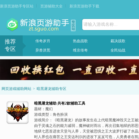
新浪页游助手专区站
页游辅助大全
新浪页游助手下载
请输入游戏名称...
推荐
传奇岁月
热血战歌
裁决战歌
专区
异兽洪荒
维京传奇
全民仙战
网页游戏辅助网站
>
暗黑屠龙辅助专区
暗黑屠龙辅助
共有
2
款辅助工具
题材：
魔幻
游戏类型：
角色扮演
游戏简介：
《暗黑屠龙》的故事发生在上代暗黑魔神毁灭之王被
由于灵魂之石的能力减弱，魔神破封而出，再次召集地狱的邪恶
地狱七恶首进攻天堂与人界，天堂被恐惧之王大波罗打破了水晶
时人界也在痛苦之王安达利尔的进攻下岌岌可危，人类勇者在凯