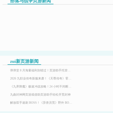
部落与战争页游新闻
zui新页游新闻
弹弹堂 8 月海量福利别错过！页游助手托管挂机，限定时装轻松到手
2026 九职业传奇新服来袭！《天尊传奇》零氪高效发育，快速玩转霸服
《九界降魔》极速冲战攻略！24 小时不间断堆战力霸服
九曲封神网页游戏借助页游助手轻松开荒封神
解放双手速刷 BOSS！《异兽洪荒》野外 BOSS 玩法，页游助手挂机打宝两不误