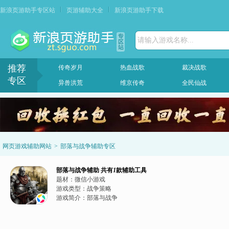
新浪页游助手专区站
页游辅助大全
新浪页游助手下载
请输入游戏名称...
推荐
传奇岁月
热血战歌
裁决战歌
专区
异兽洪荒
维京传奇
全民仙战
网页游戏辅助网站
>
部落与战争辅助专区
部落与战争辅助
共有
1
款辅助工具
题材：
微信小游戏
游戏类型：
战争策略
游戏简介：
部落与战争