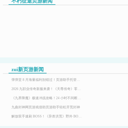
不朽征途页游新闻
zui新页游新闻
弹弹堂 8 月海量福利别错过！页游助手托管挂机，限定时装轻松到手
2026 九职业传奇新服来袭！《天尊传奇》零氪高效发育，快速玩转霸服
《九界降魔》极速冲战攻略！24 小时不间断堆战力霸服
九曲封神网页游戏借助页游助手轻松开荒封神
解放双手速刷 BOSS！《异兽洪荒》野外 BOSS 玩法，页游助手挂机打宝两不误