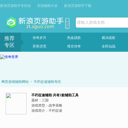
新浪页游助手专区站
页游辅助大全
新浪页游助手下载
请输入游戏名称...
推荐
传奇岁月
热血战歌
裁决战歌
专区
异兽洪荒
维京传奇
全民仙战
网页游戏辅助网站
>
不朽征途辅助专区
不朽征途辅助
共有
1
款辅助工具
题材：
三国
游戏类型：
战争策略
游戏简介：
不朽征途