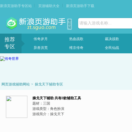
新浪页游助手专区站
页游辅助大全
新浪页游助手下载
请输入游戏名称...
推荐
传奇岁月
热血战歌
裁决战歌
专区
异兽洪荒
维京传奇
全民仙战
网页游戏辅助网站
>
操戈天下辅助专区
操戈天下辅助
共有
0
款辅助工具
题材：
三国
游戏类型：
角色扮演
游戏简介：
操戈天下