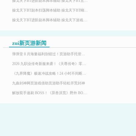
操戈天下BT进阶副本脚本辅助 操戈天下BT五行盘挖宝的来由
操戈天下BT副本扫荡脚本辅助 操戈天下BT蝴蝶谷通关阵容怎么搭配
操戈天下BT进阶副本脚本辅助 操戈天下游戏副本介绍
zui新页游新闻
弹弹堂 8 月海量福利别错过！页游助手托管挂机，限定时装轻松到手
2026 九职业传奇新服来袭！《天尊传奇》零氪高效发育，快速玩转霸服
《九界降魔》极速冲战攻略！24 小时不间断堆战力霸服
九曲封神网页游戏借助页游助手轻松开荒封神
解放双手速刷 BOSS！《异兽洪荒》野外 BOSS 玩法，页游助手挂机打宝两不误