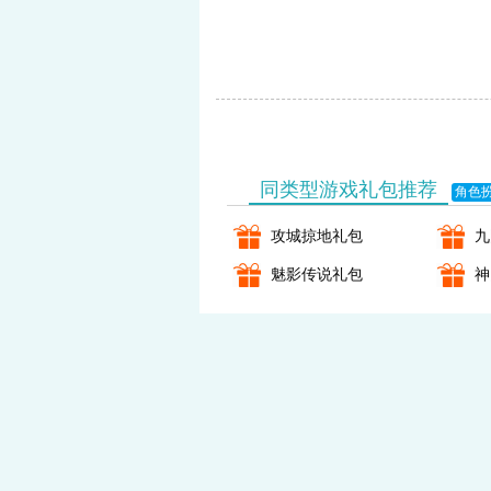
页游助手
同类型游戏礼包推荐
角色
攻城掠地礼包
九
魅影传说礼包
神