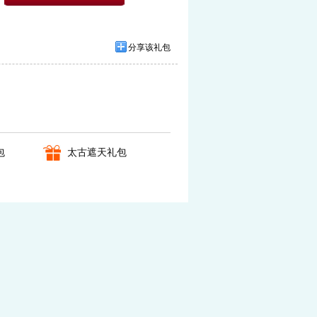
分享该礼包
包
太古遮天礼包