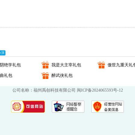
扮演
阴绝学礼包
我是大主宰礼包
傲世九重天礼
曲礼包
醉武侠礼包
公司名称：福州禹创科技有限公司
闽ICP备2024065593号-12