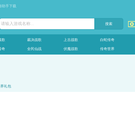
游助手下载
请输入游戏名称...
战歌
裁决战歌
上古战歌
白蛇传奇
传奇
全民仙战
伏魔战歌
传奇世界
世界礼包