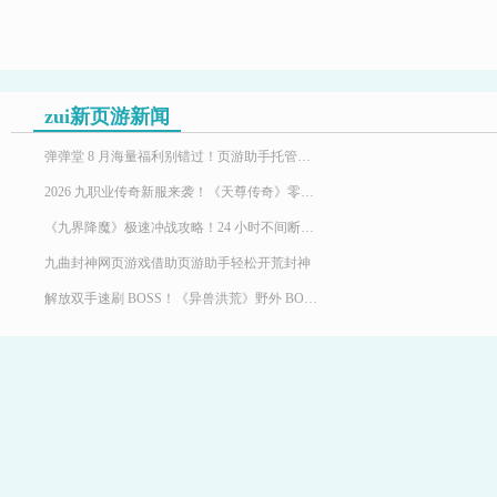
zui新页游新闻
弹弹堂 8 月海量福利别错过！页游助手托管挂机，限定时装轻松到手
2026 九职业传奇新服来袭！《天尊传奇》零氪高效发育，快速玩转霸服
《九界降魔》极速冲战攻略！24 小时不间断堆战力霸服
九曲封神网页游戏借助页游助手轻松开荒封神
解放双手速刷 BOSS！《异兽洪荒》野外 BOSS 玩法，页游助手挂机打宝两不误