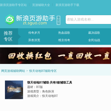
新浪页游助手专区站
页游辅助大全
新浪页游助手下载
请输入游戏名称...
推荐
传奇岁月
热血战歌
裁决战歌
专区
异兽洪荒
维京传奇
全民仙战
网页游戏辅助网站
>
惊天动地BT辅助专区
惊天动地BT辅助
共有
0
款辅助工具
题材：
BT版
游戏类型：
角色扮演
游戏简介：
惊天动地BT