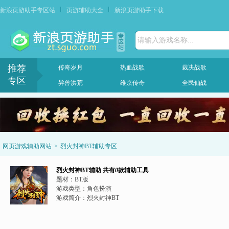
新浪页游助手专区站
页游辅助大全
新浪页游助手下载
请输入游戏名称...
推荐
传奇岁月
热血战歌
裁决战歌
专区
异兽洪荒
维京传奇
全民仙战
网页游戏辅助网站
>
烈火封神BT辅助专区
烈火封神BT辅助
共有
0
款辅助工具
题材：
BT版
游戏类型：
角色扮演
游戏简介：
烈火封神BT