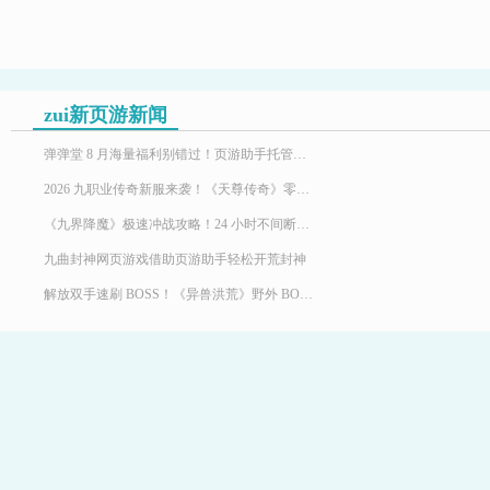
zui新页游新闻
弹弹堂 8 月海量福利别错过！页游助手托管挂机，限定时装轻松到手
2026 九职业传奇新服来袭！《天尊传奇》零氪高效发育，快速玩转霸服
《九界降魔》极速冲战攻略！24 小时不间断堆战力霸服
九曲封神网页游戏借助页游助手轻松开荒封神
解放双手速刷 BOSS！《异兽洪荒》野外 BOSS 玩法，页游助手挂机打宝两不误