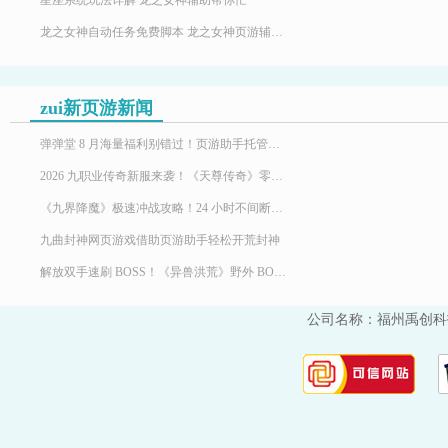
星座系统玩法详解 龙之女神辅助帮你忙
龙之女神自动任务免费脚本 龙之女神页游辅助使用说明
zui新页游新闻
弹弹堂 8 月海量福利别错过！页游助手托管挂机，限定时装轻松到手
2026 九职业传奇新服来袭！《天尊传奇》零氪高效发育，快速玩转霸服
《九界降魔》极速冲战攻略！24 小时不间断堆战力霸服
九曲封神网页游戏借助页游助手轻松开荒封神
解放双手速刷 BOSS！《异兽洪荒》野外 BOSS 玩法，页游助手挂机打宝两不误
公司名称：福州禹创