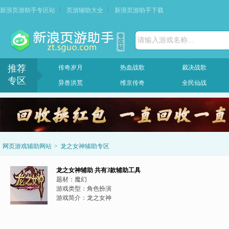
新浪页游助手专区站
页游辅助大全
新浪页游助手下载
请输入游戏名称...
推荐
传奇岁月
热血战歌
裁决战歌
专区
异兽洪荒
维京传奇
全民仙战
网页游戏辅助网站
>
龙之女神辅助专区
龙之女神辅助
共有
3
款辅助工具
题材：
魔幻
游戏类型：
角色扮演
游戏简介：
龙之女神