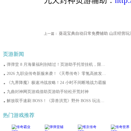
九天封神页游辅助：
http:
上一篇：
页游新闻
弹弹堂 8 月海量福利别错过！页游助手托管挂机，限定时装轻松到手
2026 九职业传奇新服来袭！《天尊传奇》零氪高效发育，快速玩转霸服
《九界降魔》极速冲战攻略！24 小时不间断堆战力霸服
九曲封神网页游戏借助页游助手轻松开荒封神
解放双手速刷 BOSS！《异兽洪荒》野外 BOSS 玩法，页游助手挂机打宝两不误
热门游戏推荐