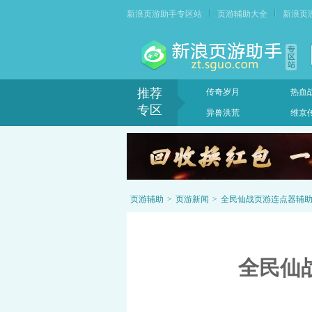
新浪页游助手专区站
页游辅助大全
新浪页
推荐
传奇岁月
热血
专区
异兽洪荒
维京
页游辅助
>
页游新闻
>
全民仙战页游连点器辅
全民仙