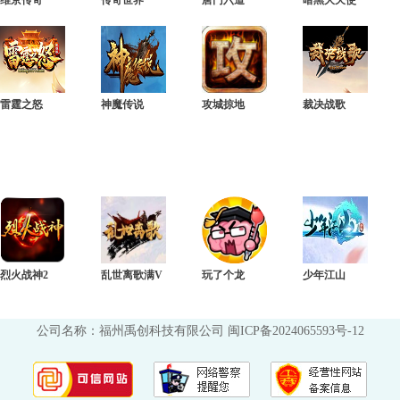
维京传奇
传奇世界
唐门六道
暗黑大天使
雷霆之怒
神魔传说
攻城掠地
裁决战歌
烈火战神2
乱世离歌满V
玩了个龙
少年江山
公司名称：福州禹创科技有限公司
闽ICP备2024065593号-12