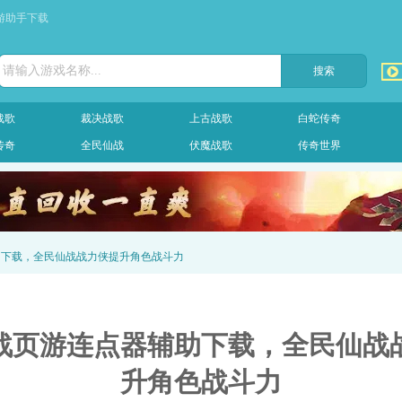
游助手下载
请输入游戏名称...
战歌
裁决战歌
上古战歌
白蛇传奇
传奇
全民仙战
伏魔战歌
传奇世界
助下载，全民仙战战力侠提升角色战斗力
战页游连点器辅助下载，全民仙战
升角色战斗力