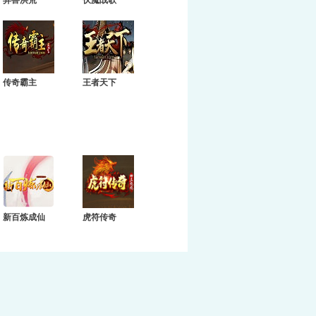
异兽洪荒
伏魔战歌
传奇霸主
王者天下
新百炼成仙
虎符传奇