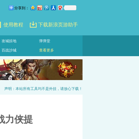
分享到：
使用教程
下载新浪页游助手
攻城掠地
弹弹堂
百战沙城
查看更多
声明：本站所有工具均不是外挂，请放心下载！
战力侠提