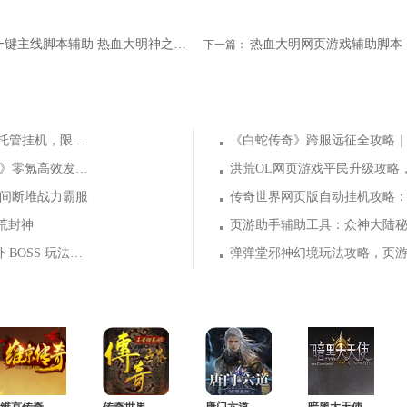
热血大明一键主线脚本辅助 热血大明神之禁地副本介绍
下一篇：
弹弹堂 8 月海量福利别错过！页游助手托管挂机，限定时装轻松到手
2026 九职业传奇新服来袭！《天尊传奇》零氪高效发育，快速玩转霸服
不间断堆战力霸服
荒封神
解放双手速刷 BOSS！《异兽洪荒》野外 BOSS 玩法，页游助手挂机打宝两不误
弹弹堂邪神幻境玩法攻略，页