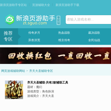
新浪页游助手专区站
页游辅助大全
新浪页游助手下载
请输入游戏名称...
推荐
传奇岁月
热血战歌
裁决战歌
专区
异兽洪荒
维京传奇
全民仙战
网页游戏辅助网站
>
齐天大圣辅助专区
齐天大圣辅助
共有
2
款辅助工具
题材：
魔幻
游戏类型：
角色扮演
游戏简介：
齐天大圣