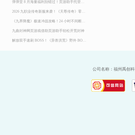
弹弹堂 8 月海量福利别错过！页游助手托管挂机，限定时装轻松到手
2026 九职业传奇新服来袭！《天尊传奇》零氪高效发育，快速玩转霸服
《九界降魔》极速冲战攻略！24 小时不间断堆战力霸服
九曲封神网页游戏借助页游助手轻松开荒封神
解放双手速刷 BOSS！《异兽洪荒》野外 BOSS 玩法，页游助手挂机打宝两不误
公司名称：福州禹创