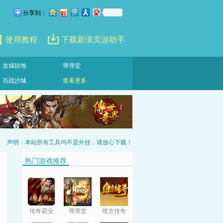
分享到：
使用教程
下载新浪页游助手
攻城掠地
弹弹堂
百战沙城
查看更多
声明：本站所有工具均不是外挂，请放心下载！
热门游戏推荐
传奇霸业
弹弹堂
维京传奇