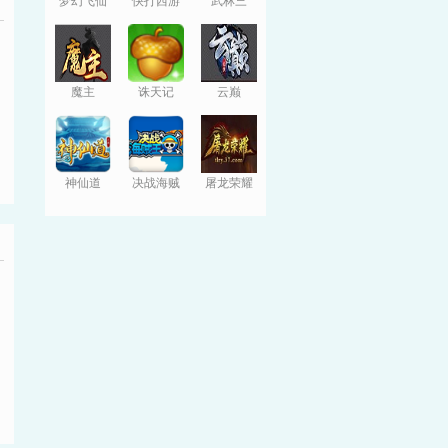
梦幻飞仙
快打西游
武林三
魔主
诛天记
云巅
神仙道
决战海贼
屠龙荣耀
王