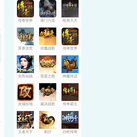
传奇世界
唐门六道
暗黑大天
使
异兽洪荒
伏魔战歌
传奇世界
全民仙战
雷霆之怒
神魔传说
攻城掠地
裁决战歌
传奇霸主
王者天下
刺沙
白蛇传奇