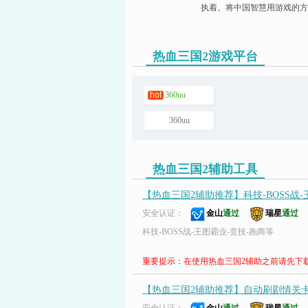
执着。将中国智慧用游戏的方
热血三国2游戏平台
页游助手
hot
360uu
360uu
热血三国2辅助工具
【热血三国2辅助推荐】科技-BOSS战-王
安全认证：
金山
通过
瑞星
通过
科技-BOSS战-王图霸业-竞技-跑商等
重要提示：在使用热血三国2辅助之前请先下
【热血三国2辅助推荐】自动刷剧情关卡,