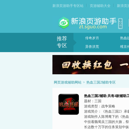
新浪页游助手专区站
页游辅助大全
新浪页
推荐
传奇岁月
热血
专区
异兽洪荒
维京
网页游戏辅助网站
>
热血三国2辅助专区
热血三国2辅助
共有
4
款辅助
题材：
三国
游戏类型：
战争策略
游戏简介：
《热血三国2》承
游戏制作人陈博麾下的《热血
中挂着魏蜀吴三国的大旗，祭
长达数十万字的任务策划中纵