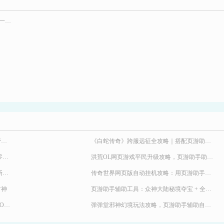
热血三国2npc城池打法 热血三国2辅助助你一臂之力
弹弹堂 8 月海量福利别错过！页游助手托管挂机，限定时装轻松到手
《白蛇传奇》跨服远征全攻略｜搭配页游助手轻松冲霸主段位
2026 九职业传奇新服来袭！《天尊传奇》零氪高效发育，快速玩转霸服
洪荒OL网页游戏平民升级攻略，页游助手助力提升战力
《九界降魔》极速冲战攻略！24 小时不间断堆战力霸服
传奇世界网页版自动挂机攻略：用页游助手清主线、副本、BOSS和活动
封神
页游助手辅助工具：众神大陆秘境夺宝 + 全活动托管，奖励不遗漏
解放双手速刷 BOSS！《异兽洪荒》野外 BOSS 玩法，页游助手挂机打宝两不误
弹弹堂邪神幻境玩法攻略，页游助手辅助自动挂机升级