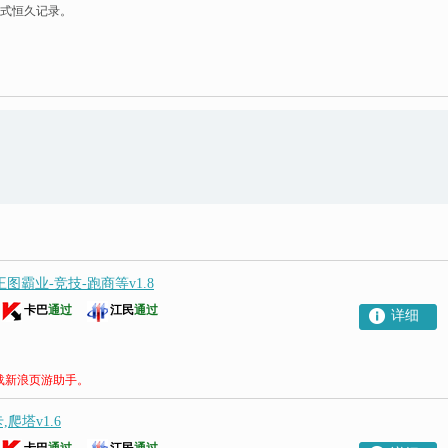
式恒久记录。
图霸业-竞技-跑商等v1.8
卡巴
通过
江民
通过
详细
载新浪页游助手。
爬塔v1.6