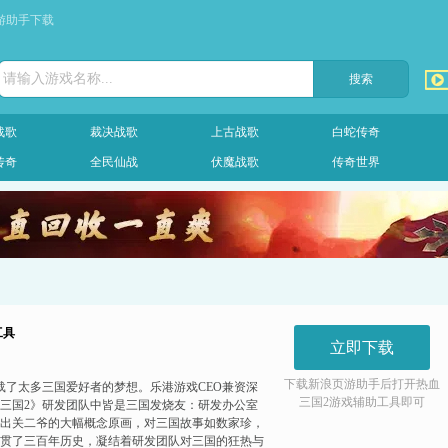
游助手下载
请输入游戏名称...
战歌
裁决战歌
上古战歌
白蛇传奇
传奇
全民仙战
伏魔战歌
传奇世界
工具
立即下载
下载新浪页游助手后打开
热血
载了太多三国爱好者的梦想。乐港游戏CEO兼资深
三国2游戏
辅助工具即可
三国2》研发团队中皆是三国发烧友：研发办公室
出关二爷的大幅概念原画，对三国故事如数家珍，
贯了三百年历史，凝结着研发团队对三国的狂热与