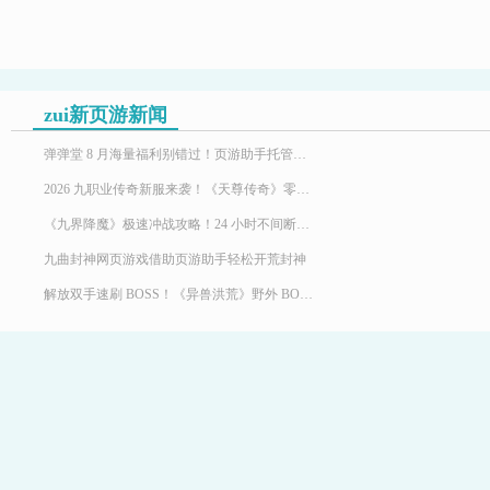
zui新页游新闻
弹弹堂 8 月海量福利别错过！页游助手托管挂机，限定时装轻松到手
2026 九职业传奇新服来袭！《天尊传奇》零氪高效发育，快速玩转霸服
《九界降魔》极速冲战攻略！24 小时不间断堆战力霸服
九曲封神网页游戏借助页游助手轻松开荒封神
解放双手速刷 BOSS！《异兽洪荒》野外 BOSS 玩法，页游助手挂机打宝两不误