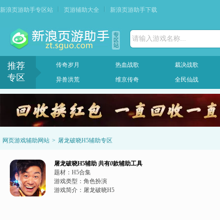
新浪页游助手专区站
页游辅助大全
新浪页游助手下载
请输入游戏名称...
推荐
传奇岁月
热血战歌
裁决战歌
专区
异兽洪荒
维京传奇
全民仙战
网页游戏辅助网站
>
屠龙破晓H5辅助专区
屠龙破晓H5辅助
共有
0
款辅助工具
题材：
H5合集
游戏类型：
角色扮演
游戏简介：
屠龙破晓H5