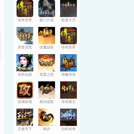
传奇世界
唐门六道
暗黑大天
使
异兽洪荒
伏魔战歌
传奇世界
全民仙战
雷霆之怒
神魔传说
攻城掠地
裁决战歌
传奇霸主
王者天下
刺沙
白蛇传奇