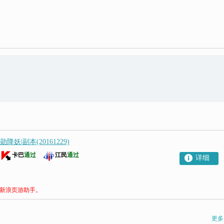
|副本(20161229)
卡巴
通过
江民
通过
详细
新浪页游助手。
更多