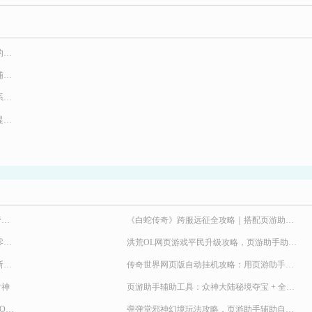
王者盛世一键配置脚本辅助 王者盛世不同的属性有什么用
王者盛世一键自动签到辅助 王者盛世页游辅助脚本使用
王者盛世主线日环辅助工具 王者盛世装备系统及提升
王者盛世所有定时任务辅助 王者盛世急速提高等级技巧合集
弹弹堂 8 月海量福利别错过！页游助手托管挂机，限定时装轻松到手
《白蛇传奇》跨服远征全攻略｜搭配页游助手轻松冲霸主段位
2026 九职业传奇新服来袭！《天尊传奇》零氪高效发育，快速玩转霸服
洪荒OL网页游戏平民升级攻略，页游助手助力提升战力
《九界降魔》极速冲战攻略！24 小时不间断堆战力霸服
传奇世界网页版自动挂机攻略：用页游助手清主线、副本、BOSS和活动
封神
页游助手辅助工具：众神大陆秘境夺宝 + 全活动托管，奖励不遗漏
解放双手速刷 BOSS！《异兽洪荒》野外 BOSS 玩法，页游助手挂机打宝两不误
弹弹堂邪神幻境玩法攻略，页游助手辅助自动挂机升级