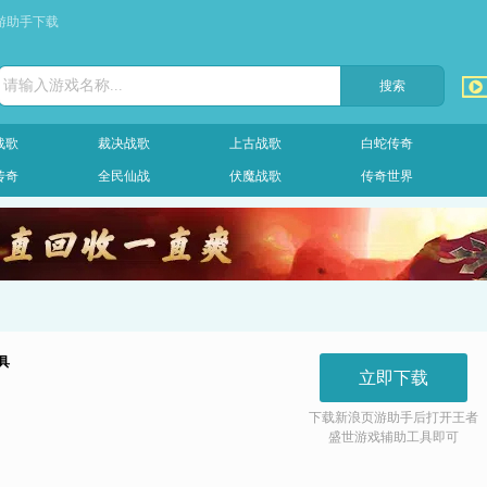
游助手下载
请输入游戏名称...
战歌
裁决战歌
上古战歌
白蛇传奇
传奇
全民仙战
伏魔战歌
传奇世界
具
立即下载
下载新浪页游助手后打开
王者
盛世游戏
辅助工具即可