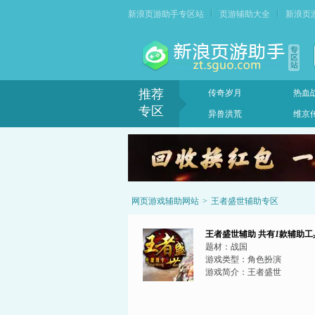
新浪页游助手专区站
页游辅助大全
新浪页
推荐
传奇岁月
热血
专区
异兽洪荒
维京
网页游戏辅助网站
>
王者盛世辅助专区
王者盛世辅助
共有
1
款辅助工
题材：
战国
游戏类型：
角色扮演
游戏简介：
王者盛世