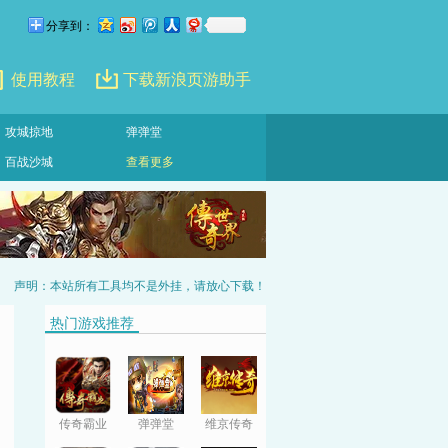
分享到：
使用教程
下载新浪页游助手
攻城掠地
弹弹堂
百战沙城
查看更多
声明：本站所有工具均不是外挂，请放心下载！
热门游戏推荐
传奇霸业
弹弹堂
维京传奇