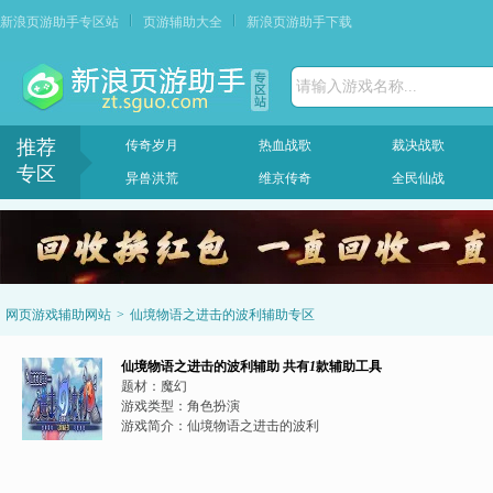
新浪页游助手专区站
页游辅助大全
新浪页游助手下载
请输入游戏名称...
推荐
传奇岁月
热血战歌
裁决战歌
专区
异兽洪荒
维京传奇
全民仙战
网页游戏辅助网站
>
仙境物语之进击的波利辅助专区
仙境物语之进击的波利辅助
共有
1
款辅助工具
题材：
魔幻
游戏类型：
角色扮演
游戏简介：
仙境物语之进击的波利