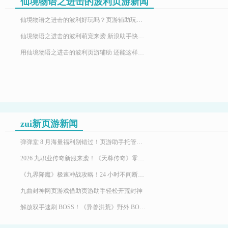
仙境物语之进击的波利页游新闻
仙境物语之进击的波利好玩吗？页游辅助玩法揭秘
仙境物语之进击的波利萌宠来袭 新浪助手快速升级
用仙境物语之进击的波利页游辅助 还能这样省钱
zui新页游新闻
弹弹堂 8 月海量福利别错过！页游助手托管挂机，限定时装轻松到手
2026 九职业传奇新服来袭！《天尊传奇》零氪高效发育，快速玩转霸服
《九界降魔》极速冲战攻略！24 小时不间断堆战力霸服
九曲封神网页游戏借助页游助手轻松开荒封神
解放双手速刷 BOSS！《异兽洪荒》野外 BOSS 玩法，页游助手挂机打宝两不误