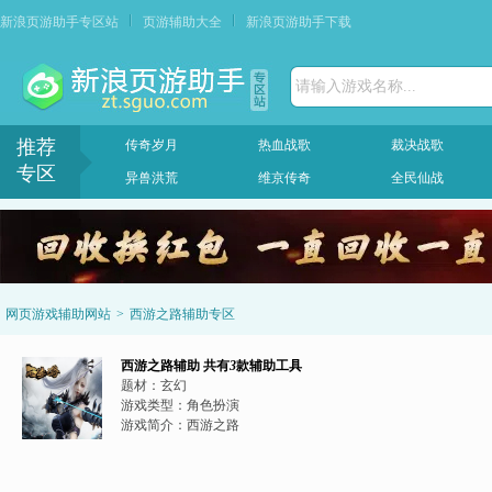
新浪页游助手专区站
页游辅助大全
新浪页游助手下载
请输入游戏名称...
推荐
传奇岁月
热血战歌
裁决战歌
专区
异兽洪荒
维京传奇
全民仙战
网页游戏辅助网站
>
西游之路辅助专区
西游之路辅助
共有
3
款辅助工具
题材：
玄幻
游戏类型：
角色扮演
游戏简介：
西游之路