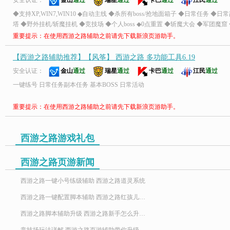
安全认证：
金山
通过
瑞星
通过
卡巴
通过
江民
通过
◆支持XP,WIN7,WIN10 ◆自动主线 ◆杀所有boss/抢地面箱子 ◆日常任务 ◆
塔 ◆野外挂机/斩魔挂机 ◆竞技场 ◆个人boss ◆0点重置 ◆斩魔大会 ◆军团魔窟
技场 ◆蟠桃会 ◆怪物攻城 ◆掉线重连
重要提示：在使用西游之路辅助之前请先下载新浪页游助手。
【西游之路辅助推荐】【风筝】 西游之路 多功能工具6.19
安全认证：
金山
通过
瑞星
通过
卡巴
通过
江民
通过
一键练号 日常任务副本任务 基本BOSS 日常活动
重要提示：在使用西游之路辅助之前请先下载新浪页游助手。
西游之路游戏礼包
西游之路页游新闻
西游之路一键小号练级辅助 西游之路道灵系统
西游之路一键配置脚本辅助 西游之路红孩儿值不值得购买
西游之路脚本辅助升级 西游之路新手怎么升级快