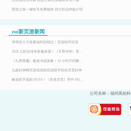
竞技场玩法详解 西游之路页游辅助带你升级
西游之路一键练号免费辅助 四大职业种族介绍
zui新页游新闻
弹弹堂 8 月海量福利别错过！页游助手托管挂机，限定时装轻松到手
2026 九职业传奇新服来袭！《天尊传奇》零氪高效发育，快速玩转霸服
《九界降魔》极速冲战攻略！24 小时不间断堆战力霸服
九曲封神网页游戏借助页游助手轻松开荒封神
解放双手速刷 BOSS！《异兽洪荒》野外 BOSS 玩法，页游助手挂机打宝两不误
公司名称：福州禹创