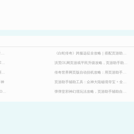
弹弹堂 8 月海量福利别错过！页游助手托管挂机，限定时装轻松到手
《白蛇传奇》跨服远征全攻略｜搭配页游助手轻松冲霸主段位
2026 九职业传奇新服来袭！《天尊传奇》零氪高效发育，快速玩转霸服
洪荒OL网页游戏平民升级攻略，页游助手助力提升战力
《九界降魔》极速冲战攻略！24 小时不间断堆战力霸服
传奇世界网页版自动挂机攻略：用页游助手清主线、副本、BOSS和活动
封神
页游助手辅助工具：众神大陆秘境夺宝 + 全活动托管，奖励不遗漏
解放双手速刷 BOSS！《异兽洪荒》野外 BOSS 玩法，页游助手挂机打宝两不误
弹弹堂邪神幻境玩法攻略，页游助手辅助自动挂机升级