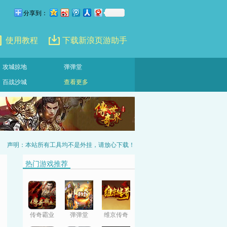
分享到：
使用教程
下载新浪页游助手
攻城掠地
弹弹堂
百战沙城
查看更多
声明：本站所有工具均不是外挂，请放心下载！
热门游戏推荐
传奇霸业
弹弹堂
维京传奇