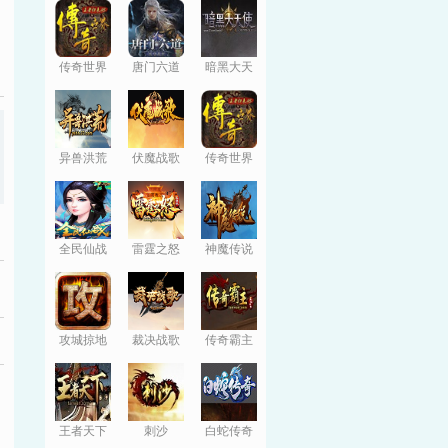
传奇世界
唐门六道
暗黑大天
使
异兽洪荒
伏魔战歌
传奇世界
全民仙战
雷霆之怒
神魔传说
攻城掠地
裁决战歌
传奇霸主
王者天下
刺沙
白蛇传奇