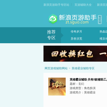
新浪页游助手专区站
页游辅助大全
新浪页
推荐
传奇岁月
热血
专区
异兽洪荒
维京
网页游戏辅助网站
>
英雄霸业辅助专区
英雄霸业辅助
共有
0
款辅助工
题材：
玄幻
游戏类型：
角色扮演
游戏简介：
英雄霸业