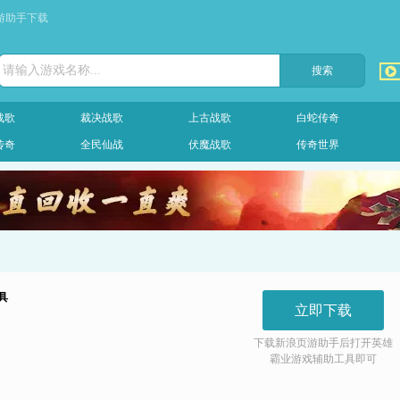
游助手下载
请输入游戏名称...
战歌
裁决战歌
上古战歌
白蛇传奇
传奇
全民仙战
伏魔战歌
传奇世界
具
立即下载
下载新浪页游助手后打开
英雄
霸业游戏
辅助工具即可