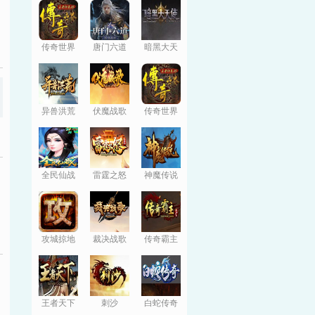
传奇世界
唐门六道
暗黑大天
使
异兽洪荒
伏魔战歌
传奇世界
全民仙战
雷霆之怒
神魔传说
攻城掠地
裁决战歌
传奇霸主
王者天下
刺沙
白蛇传奇