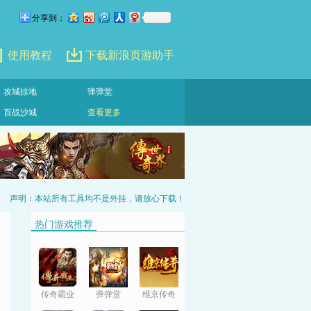
分享到：
使用教程
下载新浪页游助手
攻城掠地
弹弹堂
百战沙城
查看更多
声明：本站所有工具均不是外挂，请放心下载！
热门游戏推荐
传奇霸业
弹弹堂
维京传奇