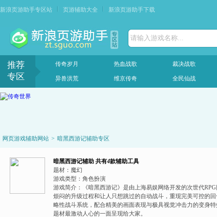
新浪页游助手专区站
页游辅助大全
新浪页游助手下载
请输入游戏名称...
推荐
传奇岁月
热血战歌
裁决战歌
专区
异兽洪荒
维京传奇
全民仙战
网页游戏辅助网站
>
暗黑西游记辅助专区
暗黑西游记辅助
共有
4
款辅助工具
题材：
魔幻
游戏类型：
角色扮演
游戏简介：
《暗黑西游记》是由上海易娱网络开发的次世代RP
烦闷的升级过程和让人只想跳过的自动战斗，重现完美可控的回
略性战斗系统，配合精美的画面表现与极具视觉冲击力的变身特
题材最激动人心的一面呈现给大家。