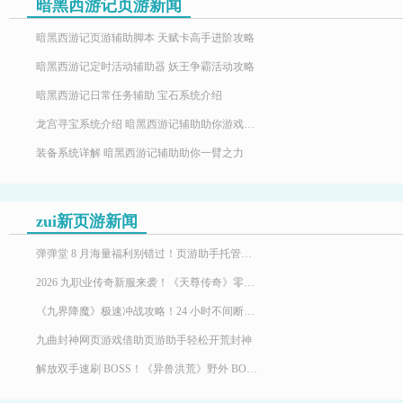
暗黑西游记页游新闻
暗黑西游记页游辅助脚本 天赋卡高手进阶攻略
暗黑西游记定时活动辅助器 妖王争霸活动攻略
暗黑西游记日常任务辅助 宝石系统介绍
龙宫寻宝系统介绍 暗黑西游记辅助助你游戏快速升级
装备系统详解 暗黑西游记辅助助你一臂之力
zui新页游新闻
弹弹堂 8 月海量福利别错过！页游助手托管挂机，限定时装轻松到手
2026 九职业传奇新服来袭！《天尊传奇》零氪高效发育，快速玩转霸服
《九界降魔》极速冲战攻略！24 小时不间断堆战力霸服
九曲封神网页游戏借助页游助手轻松开荒封神
解放双手速刷 BOSS！《异兽洪荒》野外 BOSS 玩法，页游助手挂机打宝两不误