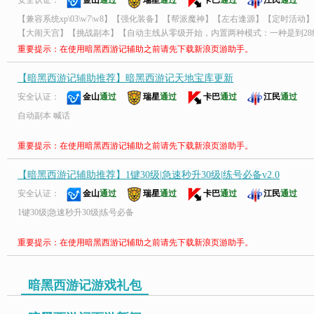
安全认证：
金山
通过
瑞星
通过
卡巴
通过
江民
通过
【兼容系统xp\03\w7\w8】【强化装备】【帮派魔神】【左右逢源】【定时活
【大闹天宫】【挑战副本】【自动主线从零级开始，内置两种模式：一种是到2
法继续主线为止】
重要提示：在使用暗黑西游记辅助之前请先下载新浪页游助手。
【暗黑西游记辅助推荐】暗黑西游记天地宝库更新
安全认证：
金山
通过
瑞星
通过
卡巴
通过
江民
通过
自动副本 喊话
重要提示：在使用暗黑西游记辅助之前请先下载新浪页游助手。
【暗黑西游记辅助推荐】1键30级|急速秒升30级|练号必备v2.0
安全认证：
金山
通过
瑞星
通过
卡巴
通过
江民
通过
1键30级|急速秒升30级|练号必备
重要提示：在使用暗黑西游记辅助之前请先下载新浪页游助手。
暗黑西游记游戏礼包