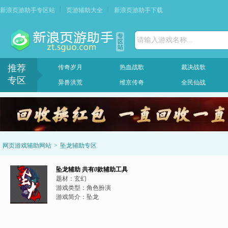
新浪页游助手专区站
页游辅助大全
新浪页游助手下载
请输入游戏名称...
推荐
传奇岁月
热血战歌
裁决战歌
专区
异兽洪荒
维京传奇
全民仙战
网页游戏辅助网站
>
坠龙辅助专区
坠龙辅助
共有
0
款辅助工具
题材：
玄幻
游戏类型：
角色扮演
游戏简介：
坠龙