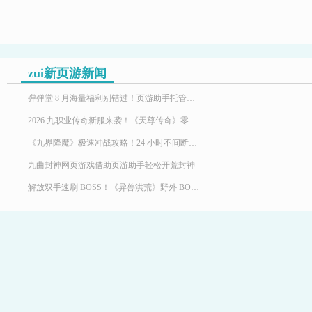
zui新页游新闻
弹弹堂 8 月海量福利别错过！页游助手托管挂机，限定时装轻松到手
2026 九职业传奇新服来袭！《天尊传奇》零氪高效发育，快速玩转霸服
《九界降魔》极速冲战攻略！24 小时不间断堆战力霸服
九曲封神网页游戏借助页游助手轻松开荒封神
解放双手速刷 BOSS！《异兽洪荒》野外 BOSS 玩法，页游助手挂机打宝两不误