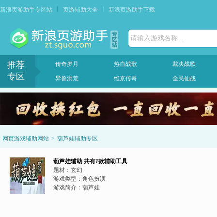
新浪页游助手专区站
页游辅助大全
新浪页游助手下载
请输入游戏名称...
推荐
传奇岁月
热血战歌
裁决战歌
专区
异兽洪荒
维京传奇
全民仙战
网页游戏辅助网站
>
葫芦娃辅助专区
葫芦娃辅助
共有
1
款辅助工具
题材：
玄幻
游戏类型：
角色扮演
游戏简介：
葫芦娃