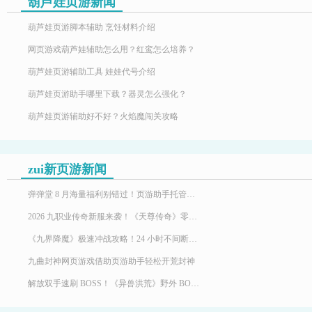
葫芦娃页游新闻
葫芦娃页游脚本辅助 烹饪材料介绍
网页游戏葫芦娃辅助怎么用？红鸾怎么培养？
葫芦娃页游辅助工具 娃娃代号介绍
葫芦娃页游助手哪里下载？器灵怎么强化？
葫芦娃页游辅助好不好？火焰魔闯关攻略
zui新页游新闻
弹弹堂 8 月海量福利别错过！页游助手托管挂机，限定时装轻松到手
2026 九职业传奇新服来袭！《天尊传奇》零氪高效发育，快速玩转霸服
《九界降魔》极速冲战攻略！24 小时不间断堆战力霸服
九曲封神网页游戏借助页游助手轻松开荒封神
解放双手速刷 BOSS！《异兽洪荒》野外 BOSS 玩法，页游助手挂机打宝两不误