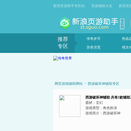
新浪页游助手专区站
页游辅助大全
新浪页
推荐
传奇岁月
热血
专区
异兽洪荒
维京
网页游戏辅助网站
>
西游破坏神辅助专区
西游破坏神辅助
共有
1
款辅助
题材：
玄幻
游戏类型：
角色扮演
游戏简介：
西游破坏神