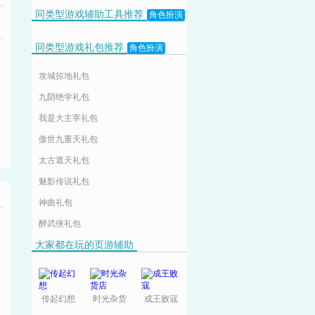
同类型游戏辅助工具推荐
角色扮演
同类型游戏礼包推荐
角色扮演
攻城掠地礼包
九阴绝学礼包
我是大主宰礼包
傲世九重天礼包
太古遮天礼包
魅影传说礼包
神曲礼包
醉武侠礼包
大家都在玩的页游辅助
传起幻想
时光杂货
成王败寇
店