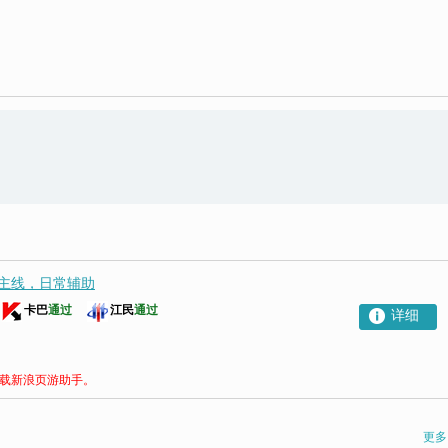
主线，日常辅助
卡巴
通过
江民
通过
详细
载新浪页游助手。
更多