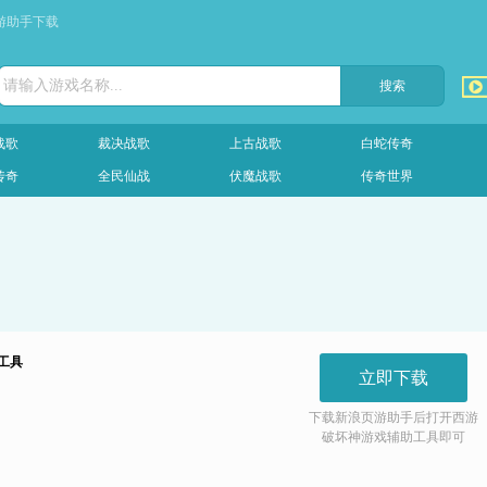
游助手下载
请输入游戏名称...
战歌
裁决战歌
上古战歌
白蛇传奇
传奇
全民仙战
伏魔战歌
传奇世界
工具
立即下载
下载新浪页游助手后打开
西游
破坏神游戏
辅助工具即可