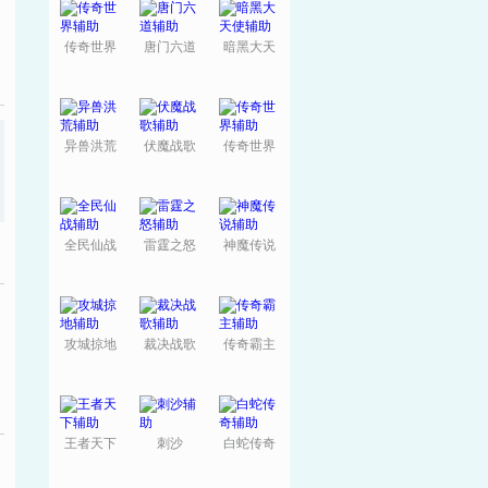
传奇世界
唐门六道
暗黑大天
使
异兽洪荒
伏魔战歌
传奇世界
全民仙战
雷霆之怒
神魔传说
攻城掠地
裁决战歌
传奇霸主
王者天下
刺沙
白蛇传奇