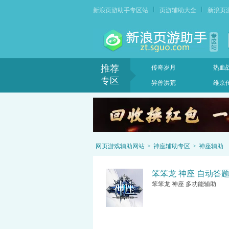
新浪页游助手专区站
页游辅助大全
新浪页
推荐
传奇岁月
热血
专区
异兽洪荒
维京
网页游戏辅助网站
>
神座辅助专区
>
神座辅助
笨笨龙 神座 自动答题功
笨笨龙 神座 多功能辅助