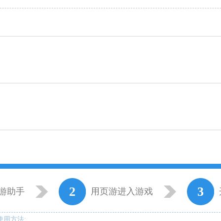
2
3
游助手
用页游进入游戏
使用方法: