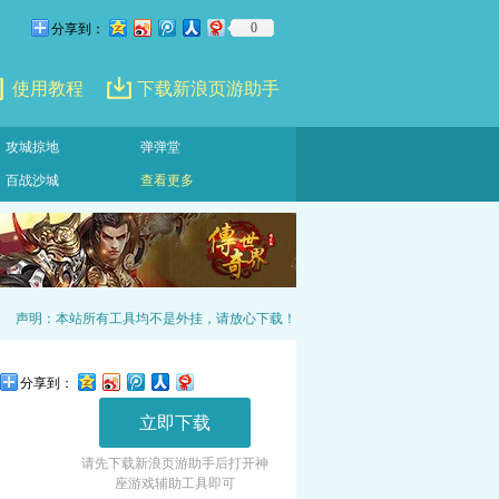
0
分享到：
使用教程
下载新浪页游助手
攻城掠地
弹弹堂
百战沙城
查看更多
声明：本站所有工具均不是外挂，请放心下载！
分享到：
立即下载
请先下载新浪页游助手后打开
神
座游戏
辅助工具即可