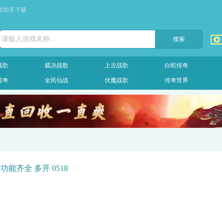
游助手下载
请输入游戏名称...
战歌
裁决战歌
上古战歌
白蛇传奇
传奇
全民仙战
伏魔战歌
传奇世界
能齐全 多开 0518