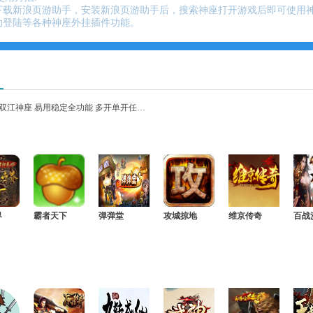
下载新浪页游助手，安装新浪页游助手后，搜索神座打开游戏后即可使用
动登陆等各种神座外挂插件功能。
•双江神座 易用稳定全功能 多开单开任选 0621
界
霸者天下
弹弹堂
攻城掠地
维京传奇
百战