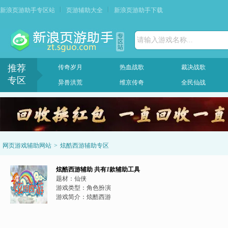
新浪页游助手专区站
页游辅助大全
新浪页游助手下载
请输入游戏名称...
推荐
传奇岁月
热血战歌
裁决战歌
专区
异兽洪荒
维京传奇
全民仙战
网页游戏辅助网站
>
炫酷西游辅助专区
炫酷西游辅助
共有
1
款辅助工具
题材：
仙侠
游戏类型：
角色扮演
游戏简介：
炫酷西游