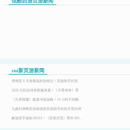
炫酷西游页游新闻
zui新页游新闻
弹弹堂 8 月海量福利别错过！页游助手托管挂机，限定时装轻松到手
2026 九职业传奇新服来袭！《天尊传奇》零氪高效发育，快速玩转霸服
《九界降魔》极速冲战攻略！24 小时不间断堆战力霸服
九曲封神网页游戏借助页游助手轻松开荒封神
解放双手速刷 BOSS！《异兽洪荒》野外 BOSS 玩法，页游助手挂机打宝两不误